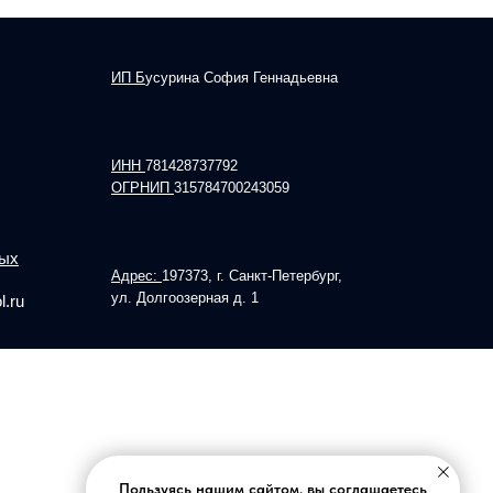
ИП Б
усурина София Геннадьевна
ИНН
781428737792
ОГРНИП
315784700243059
 Publishing
ных
Адрес:
197373, г. Санкт-Петербург,
ул. Долгоозерная д. 1
.ru
Пользуясь нашим сайтом, вы соглашаетесь