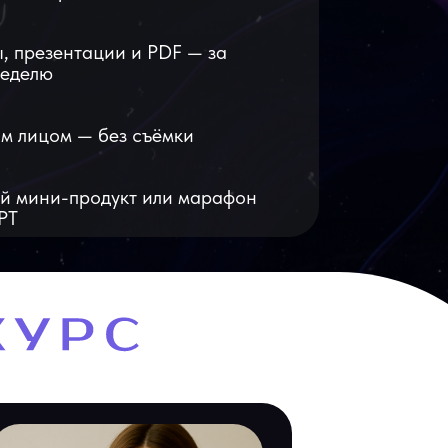
, презентации и PDF — за
неделю
им лицом — без съёмки
й мини-продукт или марафон
PT
контент для блога на месяц
помощью таких программ как
2.0, Runway Frames, Heygen)